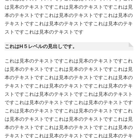
は見本のテキストです
これは見本のテキストです
これは見
本のテキストです
これは見本のテキストです
これは見本の
テキストです
これは見本のテキストです
これは見本のテキ
ストです
これは見本のテキストです
これはH５レベルの見出しです。
これは見本のテキストです
これは見本のテキストです
これ
は見本のテキストです
これは見本のテキストです
これは見
本のテキストです
これは見本のテキストです
これは見本の
テキストです
これは見本のテキストです
これは見本のテキ
ストです
これは見本のテキストです
これは見本のテキスト
です
これは見本のテキストです
これは見本のテキストです
これは見本のテキストです
これは見本のテキストです
これ
は見本のテキストです
これは見本のテキストです
これは見
本のテキストです
これは見本のテキストです
これは見本の
テキストです
これは見本のテキストです
これは見本のテキ