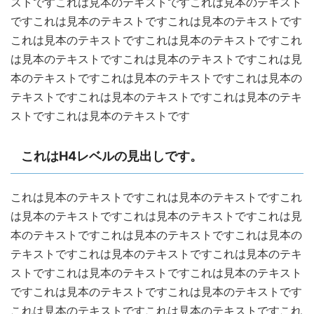
ストです
これは見本のテキストです
これは見本のテキスト
です
これは見本のテキストです
これは見本のテキストです
これは見本のテキストです
これは見本のテキストです
これ
は見本のテキストです
これは見本のテキストです
これは見
本のテキストです
これは見本のテキストです
これは見本の
テキストです
これは見本のテキストです
これは見本のテキ
ストです
これは見本のテキストです
これはH4レベルの見出しです。
これは見本のテキストです
これは見本のテキストです
これ
は見本のテキストです
これは見本のテキストです
これは見
本のテキストです
これは見本のテキストです
これは見本の
テキストです
これは見本のテキストです
これは見本のテキ
ストです
これは見本のテキストです
これは見本のテキスト
です
これは見本のテキストです
これは見本のテキストです
これは見本のテキストです
これは見本のテキストです
これ