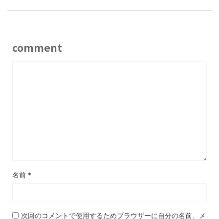
comment
名前
*
次回のコメントで使用するためブラウザーに自分の名前、メ